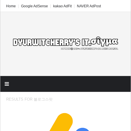
Home
Google AdSense
kakao AdFit
NAVER AdPost
RESULTS FOR
블로그스팟