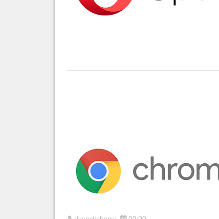
...
dyurwitcherry
00:00