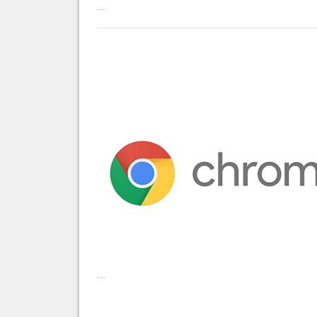
...
...