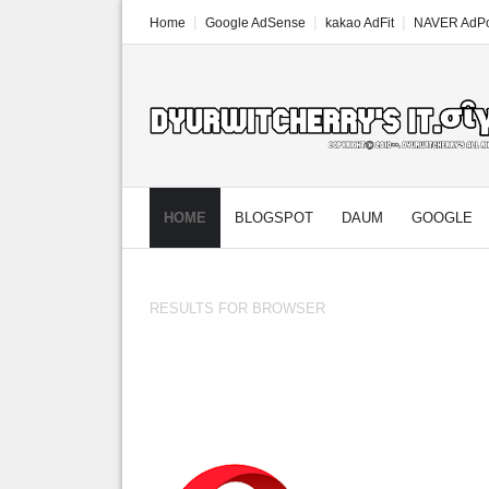
Home
Google AdSense
kakao AdFit
NAVER AdPo
HOME
BLOGSPOT
DAUM
GOOGLE
RESULTS FOR
BROWSER